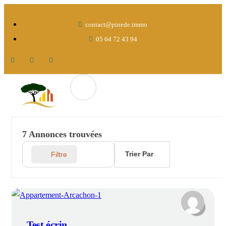
contact@pinede.immo
05 64 72 43 94
7
Annonces trouvées
Trier Par
Filtre
Test écrin