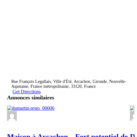
Rue François Legallais, Ville d'Été, Arcachon, Gironde, Nouvelle-
Aquitaine, France métropolitaine, 33120, France
Get Directions
Annonces similaires
Maison à Arcachon – Fort potentiel de
Du