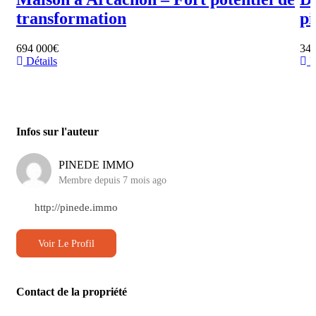
transformation
pi
694 000€
348
Détails
D
Infos sur l'auteur
PINEDE IMMO
Membre depuis 7 mois ago
http://pinede.immo
Voir Le Profil
Contact de la propriété