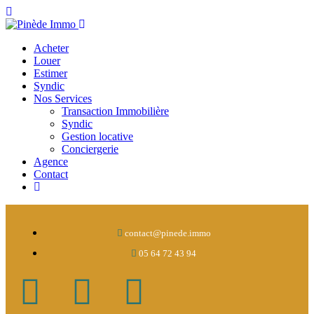
Acheter
Louer
Estimer
Syndic
Nos Services
Transaction Immobilière
Syndic
Gestion locative
Conciergerie
Agence
Contact
contact@pinede.immo
05 64 72 43 94