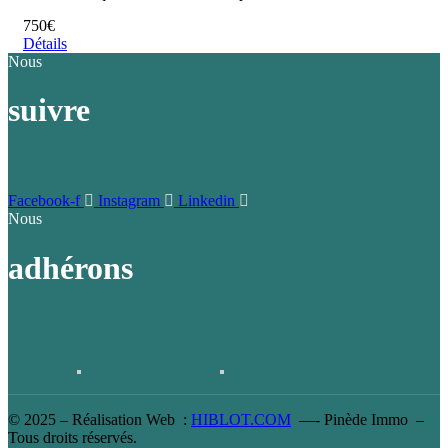
750€
Détails
Nous
suivre
Facebook-f
Instagram
Linkedin
Nous
adhérons
© 2025 – Réalisation Web :
HIBLOT.COM
—- Pinède Immo –
Tous droits réservés.