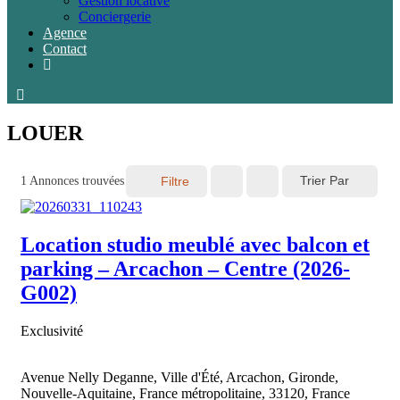
Gestion locative
Conciergerie
Agence
Contact
LOUER
Trier Par
1
Annonces trouvées
Filtre
Location studio meublé avec balcon et
parking – Arcachon – Centre (2026-
G002)
Exclusivité
Avenue Nelly Deganne, Ville d'Été, Arcachon, Gironde,
Nouvelle-Aquitaine, France métropolitaine, 33120, France