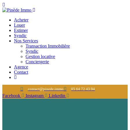
Acheter
Louer
Estimer
Syndic
Nos Services
Transaction Immobilière
Syndic
Gestion locative
Conciergerie
Agence
Contact
contact@pinede.immo
05 64 72 43 94
Facebook
Instagram
Linkedin