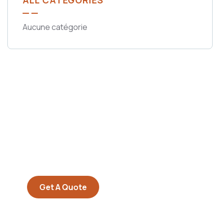
ALL CATEGORIES
Aucune catégorie
Get Free
Consultations
SPECIAL ADVISORS
Quis autem vel eum iure
repreh ende
Get A Quote