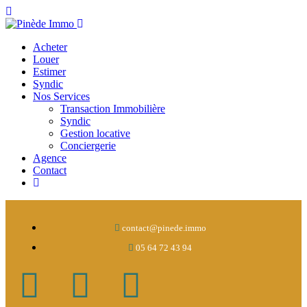
Acheter
Louer
Estimer
Syndic
Nos Services
Transaction Immobilière
Syndic
Gestion locative
Conciergerie
Agence
Contact
contact@pinede.immo
05 64 72 43 94