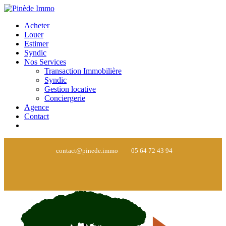
Acheter
Louer
Estimer
Syndic
Nos Services
Transaction Immobilière
Syndic
Gestion locative
Conciergerie
Agence
Contact
contact@pinede.immo
05 64 72 43 94